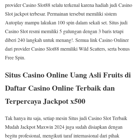
provider Casino Slot88 selalu terkenal karena hadiah judi Casino
Slot jackpot terbesar. Permainan tersebut memiliki sistem
Autoplay mampu lakukan 100 spin dalam sekali set. Situs judi
Casino Slot resmi memiliki 5 gulungan dengan 3 baris tetapi
diberi 240 langkah untuk menang!. Semua link Casino Onliner
dari provider Casino Slot88 memiliki Wild Scatters, serta bonus
Free Spin.
Situs Casino Online Uang Asli Fruits di
Daftar Casino Online Terbaik dan
Terpercaya Jackpot x500
Tak hanya itu saja, setiap mesin Situs judi Casino Slot Terbaik
Mudah Jackpot Maxwin 2024 juga sudah disiapkan dengan
begitu profesional, mengikuti taraf internasional dari pihak