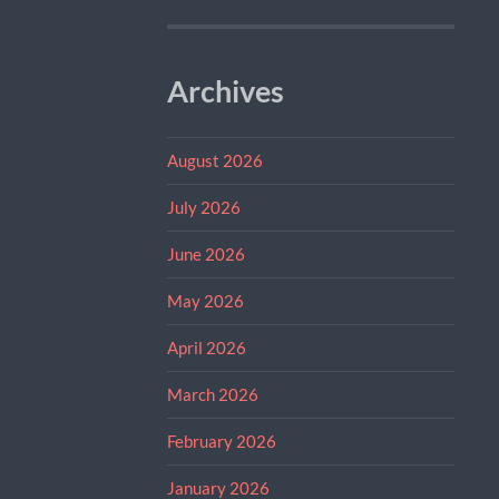
Archives
August 2026
July 2026
June 2026
May 2026
April 2026
March 2026
February 2026
January 2026