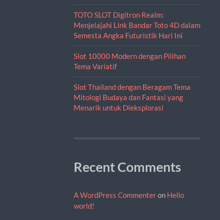
TOTO SLOT Digitron Realm:
Menjelajahi Link Bandar Toto 4D dalam
Semesta Angka Futuristik Hari Ini
Slot 10000 Modern dengan Pilihan
Tema Variatif
Slot Thailand dengan Beragam Tema
Mitologi Budaya dan Fantasi yang
Menarik untuk Dieksplorasi
Recent Comments
A WordPress Commenter
on
Hello
world!