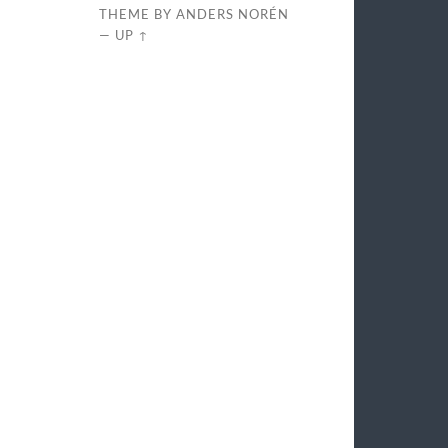
THEME BY
ANDERS NORÉN
—
UP ↑