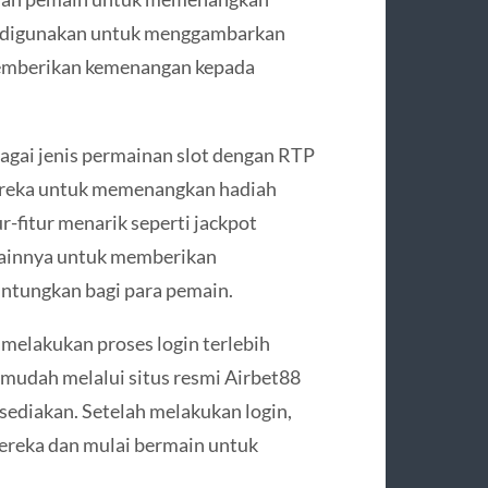
ang digunakan untuk menggambarkan
memberikan kemenangan kepada
agai jenis permainan slot dengan RTP
mereka untuk memenangkan hadiah
ur-fitur menarik seperti jackpot
 lainnya untuk memberikan
ntungkan bagi para pemain.
melakukan proses login terlebih
n mudah melalui situs resmi Airbet88
sediakan. Setelah melakukan login,
ereka dan mulai bermain untuk