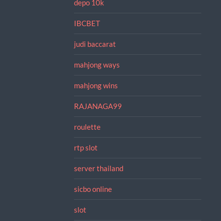
depo 10k
IBCBET
judi baccarat
mahjong ways
mahjong wins
RAJANAGA99
roulette
rtp slot
server thailand
sicbo online
slot