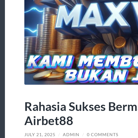
Rahasia Sukses Berma
Airbet88
JULY 21, 2025
/
ADMIN
/
0 COMMENTS