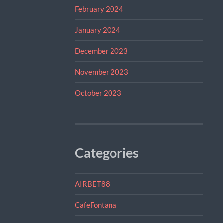
February 2024
January 2024
December 2023
November 2023
October 2023
Categories
AIRBET88
CafeFontana