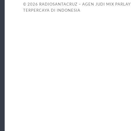
© 2026
RADIOSANTACRUZ – AGEN JUDI MIX PARLAY
TERPERCAYA DI INDONESIA