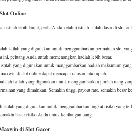
 Slot Online
-istilah lebih lanjut, perlu Anda ketahui istilah-istilah dasar di slot onl
adalah istilah yang digunakan untuk menggambarkan permainan slot yan
at ini, peluang Anda untuk memenangkan hadiah lebih besar.
 istilah yang digunakan untuk menggambarkan hadiah maksimum yang 
 maxwin di slot online dapat mencapai ratusan juta rupiah.
e adalah istilah yang digunakan untuk menggambarkan jumlah uang yan
ermainan yang dimainkan. Semakin tinggi payout rate, semakin besar
lah istilah yang digunakan untuk menggambarkan tingkat risiko yang ter
, semakin besar risiko Anda untuk kehilangan uang.
axwin di Slot Gacor