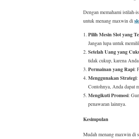
Dengan memahami istilah-ist
sl
untuk menang maxwin di
Pilih Mesin Slot yang T
Jangan lupa untuk memili
Setelah Uang yang Cuk
tidak cukup, karena Anda
Permainan yang Rapi
: 
Menggunakan Strategi
:
Contohnya, Anda dapat me
Mengikuti Promosi
: Gun
penawaran lainnya.
Kesimpulan
Mudah menang maxwin di slot