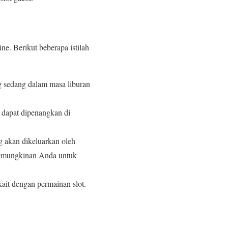
ine. Berikut beberapa istilah
g sedang dalam masa liburan
dapat dipenangkan di
g akan dikeluarkan oleh
 kemungkinan Anda untuk
kait dengan permainan slot.