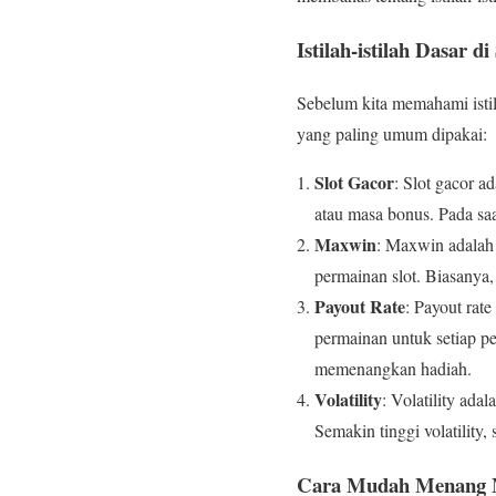
Istilah-istilah Dasar di
Sebelum kita memahami istilah
yang paling umum dipakai:
Slot Gacor
: Slot gacor 
atau masa bonus. Pada sa
Maxwin
: Maxwin adalah
permainan slot. Biasanya,
Payout Rate
: Payout rat
permainan untuk setiap p
memenangkan hadiah.
Volatility
: Volatility ada
Semakin tinggi volatility
Cara Mudah Menang M