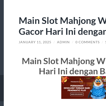
Main Slot Mahjong Wi
Gacor Hari Ini deng
JANUARY 11, 2025
/
ADMIN
/
0 COMMENTS
/
Main Slot Mahjong Wi
Hari Ini dengan 