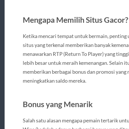
Mengapa Memilih Situs Gacor?
Ketika mencari tempat untuk bermain, pentin
situs yang terkenal memberikan banyak kemenan
menawarkan RTP (Return To Player) yang tinggi
lebih besar untuk meraih kemenangan. Selain itu, 
memberikan berbagai bonus dan promosi yang
meningkatkan saldo mereka.
Bonus yang Menarik
Salah satu alasan mengapa pemain tertarik unt