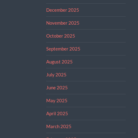
December 2025
November 2025
October 2025
September 2025
August 2025
July 2025
June 2025
May 2025
April 2025
March 2025