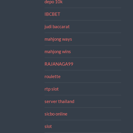
depo 10k
IBCBET
judi baccarat
mahjong ways
mahjong wins
RAJANAGA99
roulette
rtp slot
server thailand
sicbo online
slot