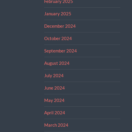
February 2025
January 2025
December 2024
October 2024
September 2024
August 2024
July 2024
June 2024
May 2024
April 2024
March 2024