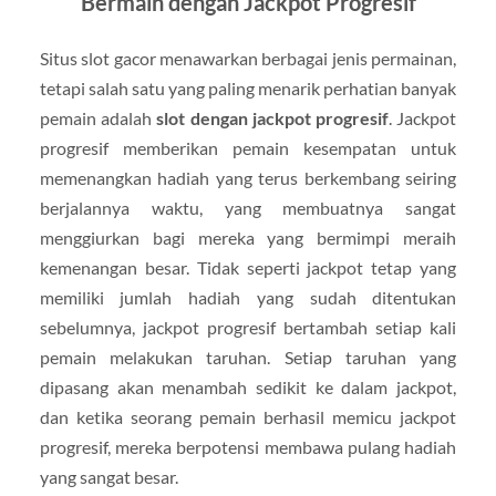
Bermain dengan Jackpot Progresif
Situs slot gacor menawarkan berbagai jenis permainan,
tetapi salah satu yang paling menarik perhatian banyak
pemain adalah
slot dengan jackpot progresif
. Jackpot
progresif memberikan pemain kesempatan untuk
memenangkan hadiah yang terus berkembang seiring
berjalannya waktu, yang membuatnya sangat
menggiurkan bagi mereka yang bermimpi meraih
kemenangan besar. Tidak seperti jackpot tetap yang
memiliki jumlah hadiah yang sudah ditentukan
sebelumnya, jackpot progresif bertambah setiap kali
pemain melakukan taruhan. Setiap taruhan yang
dipasang akan menambah sedikit ke dalam jackpot,
dan ketika seorang pemain berhasil memicu jackpot
progresif, mereka berpotensi membawa pulang hadiah
yang sangat besar.