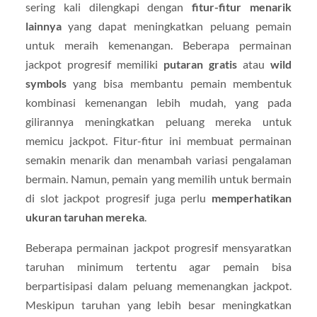
sering kali dilengkapi dengan
fitur-fitur menarik
lainnya
yang dapat meningkatkan peluang pemain
untuk meraih kemenangan. Beberapa permainan
jackpot progresif memiliki
putaran gratis
atau
wild
symbols
yang bisa membantu pemain membentuk
kombinasi kemenangan lebih mudah, yang pada
gilirannya meningkatkan peluang mereka untuk
memicu jackpot. Fitur-fitur ini membuat permainan
semakin menarik dan menambah variasi pengalaman
bermain. Namun, pemain yang memilih untuk bermain
di slot jackpot progresif juga perlu
memperhatikan
ukuran taruhan mereka
.
Beberapa permainan jackpot progresif mensyaratkan
taruhan minimum tertentu agar pemain bisa
berpartisipasi dalam peluang memenangkan jackpot.
Meskipun taruhan yang lebih besar meningkatkan