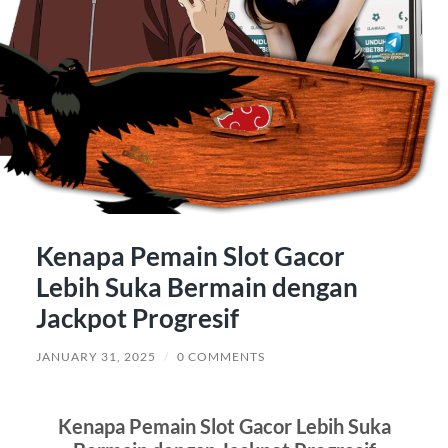
Kenapa Pemain Slot Gacor
Lebih Suka Bermain dengan
Jackpot Progresif
JANUARY 31, 2025
/
0 COMMENTS
Kenapa Pemain Slot Gacor Lebih Suka