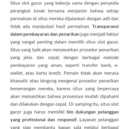
Situs slot gacor yang bekerja sama dengan penyedia
perangkat lunak ternama menjamin bahwa setiap
permainan di situs mereka dijalankan dengan adil dan
tidak ada manipulasi hasil permainan.
Transparansi
dalam pembayaran dan penarikan
juga menjadi faktor
yang sangat penting dalam memilih situs slot gacor.
Situs yang baik akan menawarkan prosedur penarikan
yang jelas dan cepat, dengan berbagai metode
pembayaran yang aman, seperti transfer bank, e-
wallet, atau kartu kredit. Pemain tidak akan merasa
khawatir atau bingung mengenai prosedur penarikan
kemenangan mereka, karena situs yang terpercaya
akan memastikan bahwa prosesnya mudah dipahami
dan dilakukan dengan cepat. Di samping itu, situs slot
gacor juga harus memiliki
tim dukungan pelanggan
yang profesional dan responsif
. Layanan pelanggan
yang siap membantu kapan saja melalui berbagai