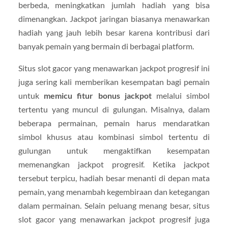
berbeda, meningkatkan jumlah hadiah yang bisa
dimenangkan. Jackpot jaringan biasanya menawarkan
hadiah yang jauh lebih besar karena kontribusi dari
banyak pemain yang bermain di berbagai platform.
Situs slot gacor yang menawarkan jackpot progresif ini
juga sering kali memberikan kesempatan bagi pemain
untuk
memicu fitur bonus jackpot
melalui simbol
tertentu yang muncul di gulungan. Misalnya, dalam
beberapa permainan, pemain harus mendaratkan
simbol khusus atau kombinasi simbol tertentu di
gulungan untuk mengaktifkan kesempatan
memenangkan jackpot progresif. Ketika jackpot
tersebut terpicu, hadiah besar menanti di depan mata
pemain, yang menambah kegembiraan dan ketegangan
dalam permainan. Selain peluang menang besar, situs
slot gacor yang menawarkan jackpot progresif juga