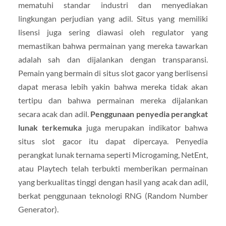
mematuhi standar industri dan menyediakan
lingkungan perjudian yang adil. Situs yang memiliki
lisensi juga sering diawasi oleh regulator yang
memastikan bahwa permainan yang mereka tawarkan
adalah sah dan dijalankan dengan transparansi.
Pemain yang bermain di situs slot gacor yang berlisensi
dapat merasa lebih yakin bahwa mereka tidak akan
tertipu dan bahwa permainan mereka dijalankan
secara acak dan adil.
Penggunaan penyedia perangkat
lunak terkemuka
juga merupakan indikator bahwa
situs slot gacor itu dapat dipercaya. Penyedia
perangkat lunak ternama seperti Microgaming, NetEnt,
atau Playtech telah terbukti memberikan permainan
yang berkualitas tinggi dengan hasil yang acak dan adil,
berkat penggunaan teknologi RNG (Random Number
Generator).