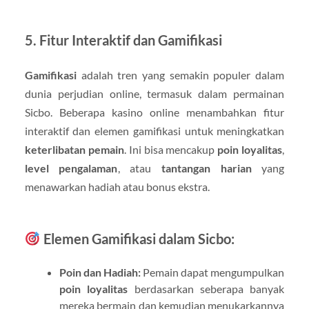
5. Fitur Interaktif dan Gamifikasi
Gamifikasi
adalah tren yang semakin populer dalam
dunia perjudian online, termasuk dalam permainan
Sicbo. Beberapa kasino online menambahkan fitur
interaktif dan elemen gamifikasi untuk meningkatkan
keterlibatan pemain
. Ini bisa mencakup
poin loyalitas
,
level pengalaman
, atau
tantangan harian
yang
menawarkan hadiah atau bonus ekstra.
Elemen Gamifikasi dalam Sicbo:
Poin dan Hadiah:
Pemain dapat mengumpulkan
poin loyalitas
berdasarkan seberapa banyak
mereka bermain dan kemudian menukarkannya