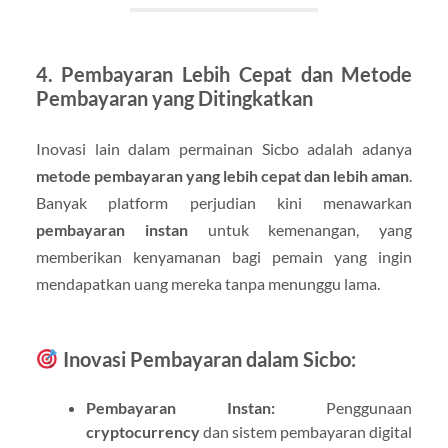
4. Pembayaran Lebih Cepat dan Metode
Pembayaran yang Ditingkatkan
Inovasi lain dalam permainan Sicbo adalah adanya
metode pembayaran yang lebih cepat dan lebih aman
.
Banyak platform perjudian kini menawarkan
pembayaran instan
untuk kemenangan, yang
memberikan kenyamanan bagi pemain yang ingin
mendapatkan uang mereka tanpa menunggu lama.
Inovasi Pembayaran dalam Sicbo:
Pembayaran Instan:
Penggunaan
cryptocurrency
dan sistem pembayaran digital