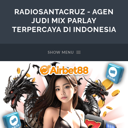
RADIOSANTACRUZ - AGEN
JUDI MIX PARLAY
TERPERCAYA DI INDONESIA
SHOW MENU