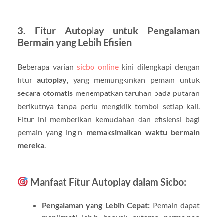
3. Fitur Autoplay untuk Pengalaman
Bermain yang Lebih Efisien
Beberapa varian
sicbo online
kini dilengkapi dengan
fitur
autoplay
, yang memungkinkan pemain untuk
secara otomatis
menempatkan taruhan pada putaran
berikutnya tanpa perlu mengklik tombol setiap kali.
Fitur ini memberikan kemudahan dan efisiensi bagi
pemain yang ingin
memaksimalkan waktu bermain
mereka
.
Manfaat Fitur Autoplay dalam Sicbo:
Pengalaman yang Lebih Cepat:
Pemain dapat
menikmati lebih banyak putaran permainan