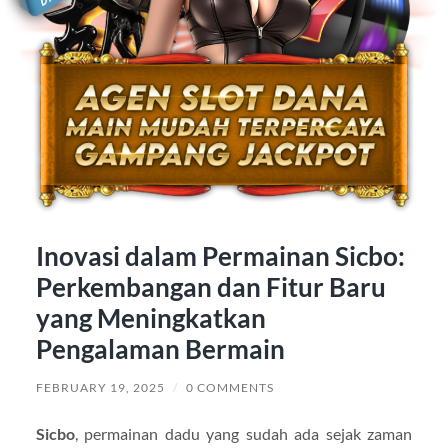
Inovasi dalam Permainan Sicbo:
Perkembangan dan Fitur Baru
yang Meningkatkan
Pengalaman Bermain
FEBRUARY 19, 2025
/
0 COMMENTS
Sicbo
, permainan dadu yang sudah ada sejak zaman