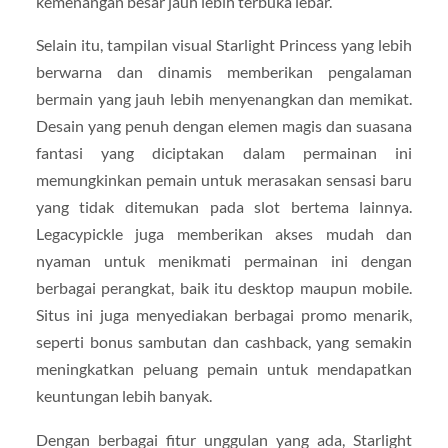
kemenangan besar jauh lebih terbuka lebar.
Selain itu, tampilan visual Starlight Princess yang lebih
berwarna dan dinamis memberikan pengalaman
bermain yang jauh lebih menyenangkan dan memikat.
Desain yang penuh dengan elemen magis dan suasana
fantasi yang diciptakan dalam permainan ini
memungkinkan pemain untuk merasakan sensasi baru
yang tidak ditemukan pada slot bertema lainnya.
Legacypickle juga memberikan akses mudah dan
nyaman untuk menikmati permainan ini dengan
berbagai perangkat, baik itu desktop maupun mobile.
Situs ini juga menyediakan berbagai promo menarik,
seperti bonus sambutan dan cashback, yang semakin
meningkatkan peluang pemain untuk mendapatkan
keuntungan lebih banyak.
Dengan berbagai fitur unggulan yang ada, Starlight