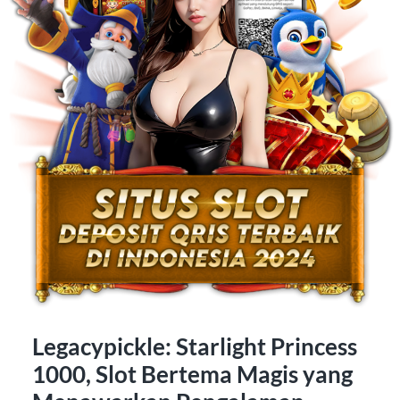
Legacypickle: Starlight Princess
1000, Slot Bertema Magis yang