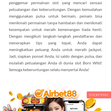
penggemar permainan slot yang mencari sensasi
petualangan dan keberuntungan. Dengan kemudahan
menggunakan pulsa untuk bermain, pemain bisa
menikmati permainan tanpa hambatan dan menikmati
kesempatan untuk meraih kemenangan tiada henti.
Dengan mengikuti langkah-langkah pendaftaran dan
menerapkan tips yang tepat, Anda dapat
meningkatkan peluang Anda untuk meraih jackpot.
Jadi, siapkan ponsel Anda, isi saldo dengan pulsa, dan
mulailah petualangan Anda di dunia slot Born Wild!
Semoga keberuntungan selalu menyertai Anda!
STICKY POST