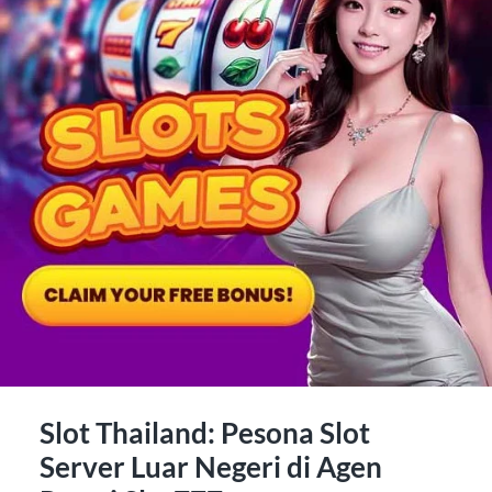
Slot Thailand: Pesona Slot
Server Luar Negeri di Agen