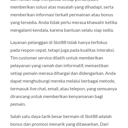
memberikan solusi atas masalah yang dihadapi, serta
memberikan informasi terkait permainan atau bonus
yang tersedia. Anda tidak perlu merasa khawatir ketika
mengalami kendala, karena bantuan selalu siap sedia.
Layanan pelanggan di Slot88 tidak hanya terfokus
pada respon cepat, tetapi juga pada kualitas interaksi.
Tim customer service dilatih untuk memberikan
pelayanan yang ramah dan informatif, memastikan
setiap pemain merasa dihargai dan didengarkan. Anda
dapat menghubungi mereka melalui berbagai metode,
termasuk live chat, email, atau telepon, yang semuanya
dirancang untuk memberikan kenyamanan bagi
pemain.
Salah satu daya tarik besar bermain di Slot88 adalah
bonus dan promosi menarik yang ditawarkan. Dari