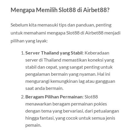
Mengapa Memilih Slot88 di Airbet88?
Sebelum kita memasuki tips dan panduan, penting
untuk memahami mengapa Slot88 di Airbet88 menjadi
pilihan yang layak:
Server Thailand yang Stabil
: Keberadaan
server di Thailand memastikan koneksi yang
stabil dan cepat, yang sangat penting untuk
pengalaman bermain yang nyaman. Hal ini
mengurangi kemungkinan lag atau gangguan
saat anda bermain.
Beragam Pilihan Permainan
: Slot88
menawarkan beragam permainan pokies
dengan tema yang bervariasi, dari petualangan
hingga fantasi, yang cocok untuk semua jenis
pemain.