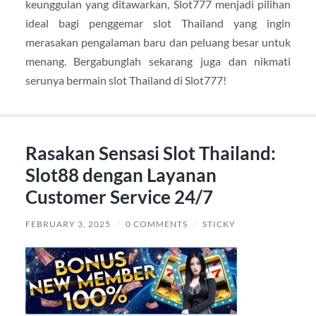
keunggulan yang ditawarkan, Slot777 menjadi pilihan
ideal bagi penggemar slot Thailand yang ingin
merasakan pengalaman baru dan peluang besar untuk
menang. Bergabunglah sekarang juga dan nikmati
serunya bermain slot Thailand di Slot777!
Rasakan Sensasi Slot Thailand:
Slot88 dengan Layanan
Customer Service 24/7
FEBRUARY 3, 2025
/
0 COMMENTS
/
STICKY