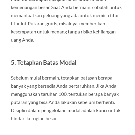
kemenangan besar. Saat Anda bermain, cobalah untuk
memanfaatkan peluang yang ada untuk memicu fitur-
fitur ini. Putaran gratis, misalnya, memberikan
kesempatan untuk menang tanpa risiko kehilangan
uang Anda.
5. Tetapkan Batas Modal
Sebelum mulai bermain, tetapkan batasan berapa
banyak yang bersedia Anda pertaruhkan. Jika Anda
menggunakan taruhan 100, tentukan berapa banyak
putaran yang bisa Anda lakukan sebelum berhenti.
Disiplin dalam pengelolaan modal adalah kunci untuk
hindari kerugian besar.