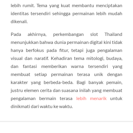
lebih rumit. Tema yang kuat membantu menciptakan
identitas tersendiri sehingga permainan lebih mudah
dikenali.
Pada akhirnya, perkembangan slot Thailand
menunjukkan bahwa dunia permainan digital kini tidak
hanya berfokus pada fitur, tetapi juga pengalaman
visual dan naratif. Kehadiran tema mitologi, budaya,
dan fantasi memberikan warna tersendiri yang
membuat setiap permainan terasa unik dengan
karakter yang berbeda-beda. Bagi banyak pemain,
justru elemen cerita dan suasana inilah yang membuat
pengalaman bermain terasa
lebih menarik
untuk
dinikmati dari waktu ke waktu.