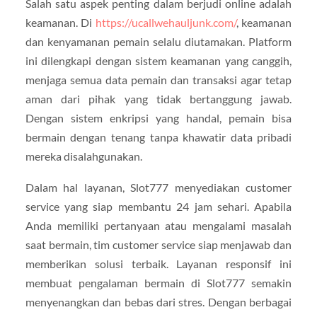
Salah satu aspek penting dalam berjudi online adalah
keamanan. Di
https://ucallwehauljunk.com/
, keamanan
dan kenyamanan pemain selalu diutamakan. Platform
ini dilengkapi dengan sistem keamanan yang canggih,
menjaga semua data pemain dan transaksi agar tetap
aman dari pihak yang tidak bertanggung jawab.
Dengan sistem enkripsi yang handal, pemain bisa
bermain dengan tenang tanpa khawatir data pribadi
mereka disalahgunakan.
Dalam hal layanan, Slot777 menyediakan customer
service yang siap membantu 24 jam sehari. Apabila
Anda memiliki pertanyaan atau mengalami masalah
saat bermain, tim customer service siap menjawab dan
memberikan solusi terbaik. Layanan responsif ini
membuat pengalaman bermain di Slot777 semakin
menyenangkan dan bebas dari stres. Dengan berbagai