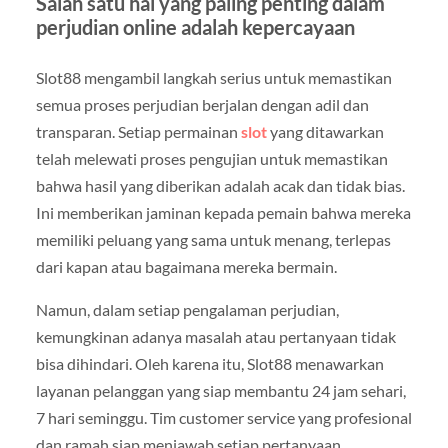
Salah satu hal yang paling penting dalam
perjudian online adalah kepercayaan
Slot88 mengambil langkah serius untuk memastikan
semua proses perjudian berjalan dengan adil dan
transparan. Setiap permainan
slot
yang ditawarkan
telah melewati proses pengujian untuk memastikan
bahwa hasil yang diberikan adalah acak dan tidak bias.
Ini memberikan jaminan kepada pemain bahwa mereka
memiliki peluang yang sama untuk menang, terlepas
dari kapan atau bagaimana mereka bermain.
Namun, dalam setiap pengalaman perjudian,
kemungkinan adanya masalah atau pertanyaan tidak
bisa dihindari. Oleh karena itu, Slot88 menawarkan
layanan pelanggan yang siap membantu 24 jam sehari,
7 hari seminggu. Tim customer service yang profesional
dan ramah siap menjawab setiap pertanyaan,