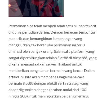
Permainan slot telah menjadi salah satu pilihan favorit
di dunia perjudian daring. Dengan beragam tema, fitur
menarik, dan kemungkinan kemenangan yang
menggiurkan, tak heran jika permainan ini terus
diminati oleh banyak orang. Salah satu platform yang
sangat diperhitungkan adalah Slot88 di Airbet88, yang
dikenal memanfaatkan server Thailand untuk
memberikan pengalaman bermain yang lancar. Dalam
artikel ini, kita akan membahas bagaimana cara
bermain Slot88 dengan efektif serta strategi yang
dapat digunakan dengan taruhan mulai dari 100
hingga 200 untuk meningkatkan peluang menang.