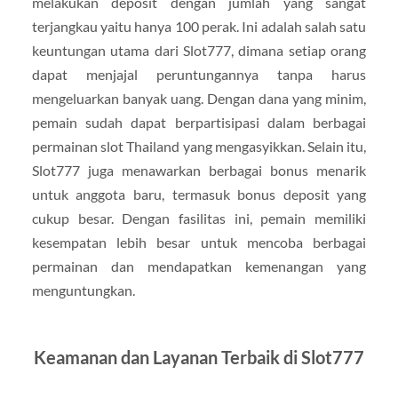
melakukan deposit dengan jumlah yang sangat
terjangkau yaitu hanya 100 perak. Ini adalah salah satu
keuntungan utama dari Slot777, dimana setiap orang
dapat menjajal peruntungannya tanpa harus
mengeluarkan banyak uang. Dengan dana yang minim,
pemain sudah dapat berpartisipasi dalam berbagai
permainan slot Thailand yang mengasyikkan. Selain itu,
Slot777 juga menawarkan berbagai bonus menarik
untuk anggota baru, termasuk bonus deposit yang
cukup besar. Dengan fasilitas ini, pemain memiliki
kesempatan lebih besar untuk mencoba berbagai
permainan dan mendapatkan kemenangan yang
menguntungkan.
Keamanan dan Layanan Terbaik di Slot777