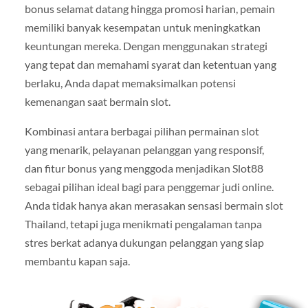
bonus selamat datang hingga promosi harian, pemain
memiliki banyak kesempatan untuk meningkatkan
keuntungan mereka. Dengan menggunakan strategi
yang tepat dan memahami syarat dan ketentuan yang
berlaku, Anda dapat memaksimalkan potensi
kemenangan saat bermain slot.
Kombinasi antara berbagai pilihan permainan slot
yang menarik, pelayanan pelanggan yang responsif,
dan fitur bonus yang menggoda menjadikan Slot88
sebagai pilihan ideal bagi para penggemar judi online.
Anda tidak hanya akan merasakan sensasi bermain slot
Thailand, tetapi juga menikmati pengalaman tanpa
stres berkat adanya dukungan pelanggan yang siap
membantu kapan saja.