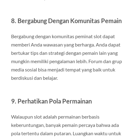
8. Bergabung Dengan Komunitas Pemain
Bergabung dengan komunitas peminat slot dapat
memberi Anda wawasan yang berharga. Anda dapat
bertukar tips dan strategi dengan pemain lain yang
mungkin memiliki pengalaman lebih. Forum dan grup
media sosial bisa menjadi tempat yang baik untuk
berdiskusi dan belajar.
9. Perhatikan Pola Permainan
Walaupun slot adalah permainan berbasis
keberuntungan, banyak pemain percaya bahwa ada
pola tertentu dalam putaran. Luangkan waktu untuk