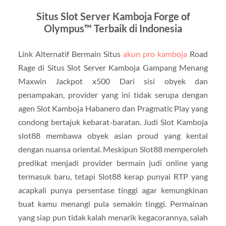
Situs Slot Server Kamboja Forge of
Olympus™ Terbaik di Indonesia
Link Alternatif Bermain Situs
akun pro kamboja
Road
Rage di Situs Slot Server Kamboja Gampang Menang
Maxwin Jackpot x500 Dari sisi obyek dan
penampakan, provider yang ini tidak serupa dengan
agen Slot Kamboja Habanero dan Pragmatic Play yang
condong bertajuk kebarat-baratan. Judi Slot Kamboja
slot88 membawa obyek asian proud yang kental
dengan nuansa oriental. Meskipun Slot88 memperoleh
predikat menjadi provider bermain judi online yang
termasuk baru, tetapi Slot88 kerap punyai RTP yang
acapkali punya persentase tinggi agar kemungkinan
buat kamu menangi pula semakin tinggi. Permainan
yang siap pun tidak kalah menarik kegacorannya, salah