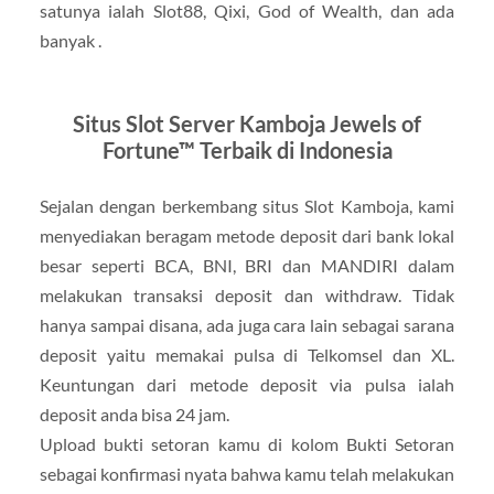
satunya ialah Slot88, Qixi, God of Wealth, dan ada
banyak .
Situs Slot Server Kamboja Jewels of
Fortune™ Terbaik di Indonesia
Sejalan dengan berkembang situs Slot Kamboja, kami
menyediakan beragam metode deposit dari bank lokal
besar seperti BCA, BNI, BRI dan MANDIRI dalam
melakukan transaksi deposit dan withdraw. Tidak
hanya sampai disana, ada juga cara lain sebagai sarana
deposit yaitu memakai pulsa di Telkomsel dan XL.
Keuntungan dari metode deposit via pulsa ialah
deposit anda bisa 24 jam.
Upload bukti setoran kamu di kolom Bukti Setoran
sebagai konfirmasi nyata bahwa kamu telah melakukan