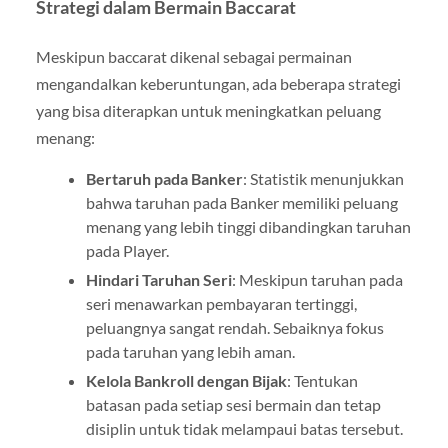
Strategi dalam Bermain Baccarat
Meskipun baccarat dikenal sebagai permainan
mengandalkan keberuntungan, ada beberapa strategi
yang bisa diterapkan untuk meningkatkan peluang
menang:
Bertaruh pada Banker
: Statistik menunjukkan
bahwa taruhan pada Banker memiliki peluang
menang yang lebih tinggi dibandingkan taruhan
pada Player.
Hindari Taruhan Seri
: Meskipun taruhan pada
seri menawarkan pembayaran tertinggi,
peluangnya sangat rendah. Sebaiknya fokus
pada taruhan yang lebih aman.
Kelola Bankroll dengan Bijak
: Tentukan
batasan pada setiap sesi bermain dan tetap
disiplin untuk tidak melampaui batas tersebut.