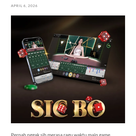
APRIL 6, 2026
Pernah nggak sih merasa ragu waktu main game