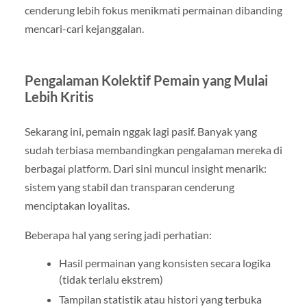
cenderung lebih fokus menikmati permainan dibanding
mencari-cari kejanggalan.
Pengalaman Kolektif Pemain yang Mulai
Lebih Kritis
Sekarang ini, pemain nggak lagi pasif. Banyak yang
sudah terbiasa membandingkan pengalaman mereka di
berbagai platform. Dari sini muncul insight menarik:
sistem yang stabil dan transparan cenderung
menciptakan loyalitas.
Beberapa hal yang sering jadi perhatian:
Hasil permainan yang konsisten secara logika
(tidak terlalu ekstrem)
Tampilan statistik atau histori yang terbuka