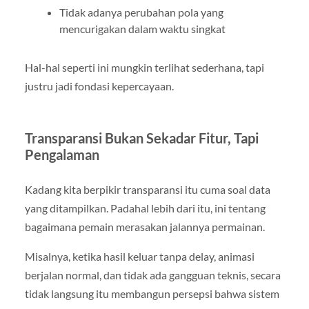
Tidak adanya perubahan pola yang
mencurigakan dalam waktu singkat
Hal-hal seperti ini mungkin terlihat sederhana, tapi
justru jadi fondasi kepercayaan.
Transparansi Bukan Sekadar Fitur, Tapi
Pengalaman
Kadang kita berpikir transparansi itu cuma soal data
yang ditampilkan. Padahal lebih dari itu, ini tentang
bagaimana pemain merasakan jalannya permainan.
Misalnya, ketika hasil keluar tanpa delay, animasi
berjalan normal, dan tidak ada gangguan teknis, secara
tidak langsung itu membangun persepsi bahwa sistem