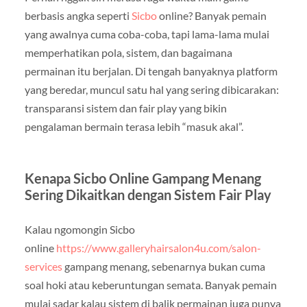
berbasis angka seperti
Sicbo
online? Banyak pemain
yang awalnya cuma coba-coba, tapi lama-lama mulai
memperhatikan pola, sistem, dan bagaimana
permainan itu berjalan. Di tengah banyaknya platform
yang beredar, muncul satu hal yang sering dibicarakan:
transparansi sistem dan fair play yang bikin
pengalaman bermain terasa lebih “masuk akal”.
Kenapa Sicbo Online Gampang Menang
Sering Dikaitkan dengan Sistem Fair Play
Kalau ngomongin Sicbo
online
https://www.galleryhairsalon4u.com/salon-
services
gampang menang, sebenarnya bukan cuma
soal hoki atau keberuntungan semata. Banyak pemain
mulai sadar kalau sistem di balik permainan juga punya