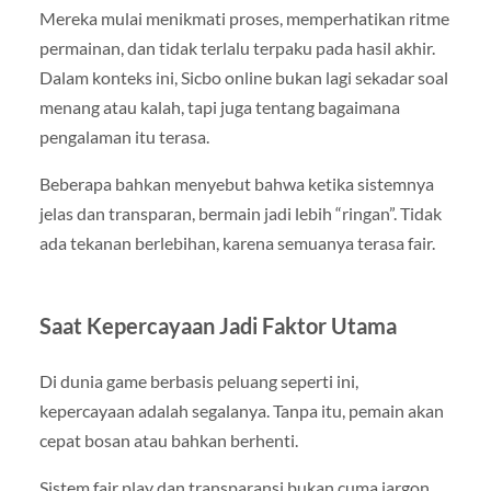
Mereka mulai menikmati proses, memperhatikan ritme
permainan, dan tidak terlalu terpaku pada hasil akhir.
Dalam konteks ini, Sicbo online bukan lagi sekadar soal
menang atau kalah, tapi juga tentang bagaimana
pengalaman itu terasa.
Beberapa bahkan menyebut bahwa ketika sistemnya
jelas dan transparan, bermain jadi lebih “ringan”. Tidak
ada tekanan berlebihan, karena semuanya terasa fair.
Saat Kepercayaan Jadi Faktor Utama
Di dunia game berbasis peluang seperti ini,
kepercayaan adalah segalanya. Tanpa itu, pemain akan
cepat bosan atau bahkan berhenti.
Sistem fair play dan transparansi bukan cuma jargon,