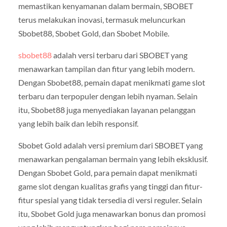
memastikan kenyamanan dalam bermain, SBOBET
terus melakukan inovasi, termasuk meluncurkan
Sbobet88, Sbobet Gold, dan Sbobet Mobile.
sbobet88
adalah versi terbaru dari SBOBET yang
menawarkan tampilan dan fitur yang lebih modern.
Dengan Sbobet88, pemain dapat menikmati game slot
terbaru dan terpopuler dengan lebih nyaman. Selain
itu, Sbobet88 juga menyediakan layanan pelanggan
yang lebih baik dan lebih responsif.
Sbobet Gold adalah versi premium dari SBOBET yang
menawarkan pengalaman bermain yang lebih eksklusif.
Dengan Sbobet Gold, para pemain dapat menikmati
game slot dengan kualitas grafis yang tinggi dan fitur-
fitur spesial yang tidak tersedia di versi reguler. Selain
itu, Sbobet Gold juga menawarkan bonus dan promosi