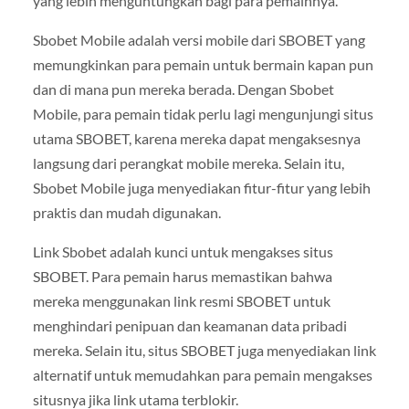
yang lebih menguntungkan bagi para pemainnya.
Sbobet Mobile adalah versi mobile dari SBOBET yang
memungkinkan para pemain untuk bermain kapan pun
dan di mana pun mereka berada. Dengan Sbobet
Mobile, para pemain tidak perlu lagi mengunjungi situs
utama SBOBET, karena mereka dapat mengaksesnya
langsung dari perangkat mobile mereka. Selain itu,
Sbobet Mobile juga menyediakan fitur-fitur yang lebih
praktis dan mudah digunakan.
Link Sbobet adalah kunci untuk mengakses situs
SBOBET. Para pemain harus memastikan bahwa
mereka menggunakan link resmi SBOBET untuk
menghindari penipuan dan keamanan data pribadi
mereka. Selain itu, situs SBOBET juga menyediakan link
alternatif untuk memudahkan para pemain mengakses
situsnya jika link utama terblokir.