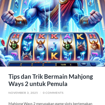
Tips dan Trik Bermain Mahjong
Ways 2 untuk Pemula
NOVEMBER 3, 2025
/
0 COMMENTS
Mahjong Ways 2 merupakan game slots bertemakan