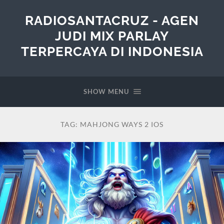
RADIOSANTACRUZ - AGEN
JUDI MIX PARLAY
TERPERCAYA DI INDONESIA
SHOW MENU
TAG:
MAHJONG WAYS 2 IOS