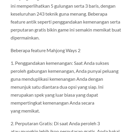
ini memperlihatkan 5 gulungan serta 3 baris, dengan
keseluruhan 243 teknik guna menang. Beberapa
feature antik seperti penggandakan kemenangan serta
perputaran gratis bikin game ini semakin memikat buat
dipermainkan.
Beberapa feature Mahjong Ways 2
1. Penggandakan kemenangan: Saat Anda sukses
peroleh gabungan kemenangan, Anda punyai peluang
guna menduplikasi kemenangan Anda dengan
menunjuk satu diantara dua opsi yang siap. Ini
merupakan spek yang luar biasa yang dapat
mempertingkat kemenangan Anda secara
yang memikat.
2. Perputaran Gratis: Di saat Anda peroleh 3
atau mungkin lebih ikon perputaran gratis, Anda bakal