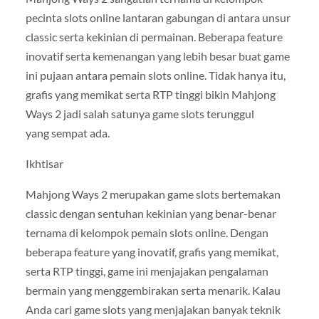
pecinta slots online lantaran gabungan di antara unsur
classic serta kekinian di permainan. Beberapa feature
inovatif serta kemenangan yang lebih besar buat game
ini pujaan antara pemain slots online. Tidak hanya itu,
grafis yang memikat serta RTP tinggi bikin Mahjong
Ways 2 jadi salah satunya game slots terunggul
yang sempat ada.
Ikhtisar
Mahjong Ways 2 merupakan game slots bertemakan
classic dengan sentuhan kekinian yang benar-benar
ternama di kelompok pemain slots online. Dengan
beberapa feature yang inovatif, grafis yang memikat,
serta RTP tinggi, game ini menjajakan pengalaman
bermain yang menggembirakan serta menarik. Kalau
Anda cari game slots yang menjajakan banyak teknik