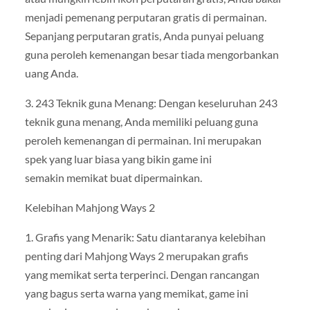
menjadi pemenang perputaran gratis di permainan.
Sepanjang perputaran gratis, Anda punyai peluang
guna peroleh kemenangan besar tiada mengorbankan
uang Anda.
3. 243 Teknik guna Menang: Dengan keseluruhan 243
teknik guna menang, Anda memiliki peluang guna
peroleh kemenangan di permainan. Ini merupakan
spek yang luar biasa yang bikin game ini
semakin memikat buat dipermainkan.
Kelebihan Mahjong Ways 2
1. Grafis yang Menarik: Satu diantaranya kelebihan
penting dari Mahjong Ways 2 merupakan grafis
yang memikat serta terperinci. Dengan rancangan
yang bagus serta warna yang memikat, game ini