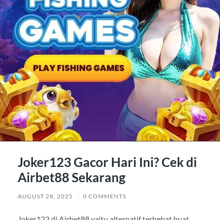
Joker123 Gacor Hari Ini? Cek di
Airbet88 Sekarang
AUGUST 28, 2025
/
0 COMMENTS
Joker123 di Airbet88 yaitu alternatif terhebat buat