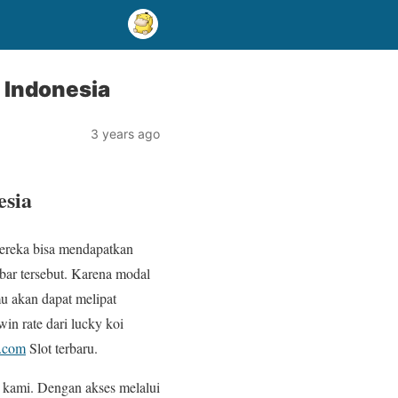
 Indonesia
3 years ago
esia
ereka bisa mendapatkan
bar tersebut. Karena modal
mu akan dapat melipat
in rate dari lucky koi
e.com
Slot terbaru.
 kami. Dengan akses melalui