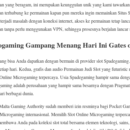
ihan yang beragam, ini merupakan keunggulan unik yang kami tawarkan
an terhubung ke permainan kapan pun mereka ingin memainkan Situs 
 terjadi masalah dengan koneksi internet, akses ke permainan tetap lan
an tanpa perlu menggunakan VPN, sehingga prosesnya berjalan lancar 
rogaming Gampang Menang Hari Ini Gates 
ang bisa Anda dapatkan dengan bermain di provider slot Spadegaming.
etiap hari. Kedua, grafis dan audio Permainan Judi Slot yang futuristic 
t Online Microgaming terpercaya. Usia Spadegaming hampir sama deng
degaming adalah perusahaan yang hampir sama besarnya dengan Pragmat
dari berbagai dunia.
lta Gaming Authority sudah memberi izin resminya bagi Pocket Gam
Microgaming internasional. Memilih Slot Online Microgaming terperca
embawa Anda pada koleksi slot total bersama elemen teknologi, sains, s