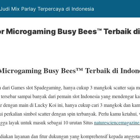
Judi Mix Parlay Terpercaya di Indonesia
or Microgaming Busy Bees™ Terbaik di
 Microgaming Busy Bees™ Terbaik di Indon
 dari Games slot Spadegaming, hanya cukup 3 mangkok scatter saja m
tersebar sampai banyak dari pemain slot Indonesia yang mendengar ka
esar dengan main di Lucky Koi ini, hanya cukup cari 3 mangkok dan ka
 perkalian simbol scatter dengan spin terbanyak. Perlu kamu ketahui, w
ngga layak untuk masuk sebagai 10 urutan Situs
naturesciencemagazin
iakan layanan dan fitur dukungan yang komprehensif kepada anggota