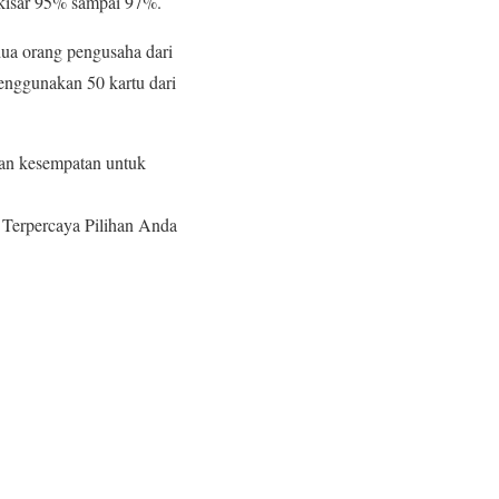
rkisar 95% sampai 97%.
dua orang pengusaha dari
enggunakan 50 kartu dari
ikan kesempatan untuk
g Terpercaya Pilihan Anda