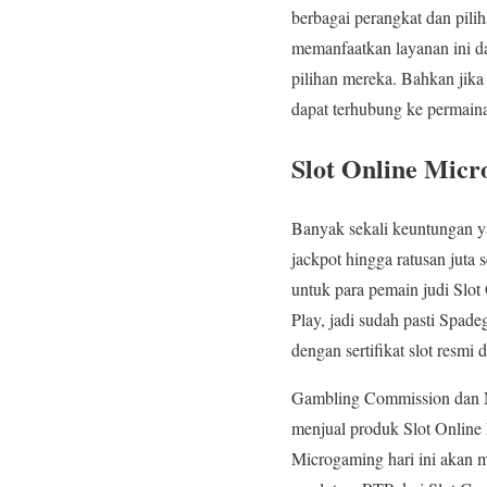
berbagai perangkat dan pil
memanfaatkan layanan ini d
pilihan mereka. Bahkan jika
dapat terhubung ke permain
Slot Online Mic
Banyak sekali keuntungan y
jackpot hingga ratusan juta s
untuk para pemain judi Slo
Play, jadi sudah pasti Spa
dengan sertifikat slot resmi 
Gambling Commission dan Ma
menjual produk Slot Online 
Microgaming hari ini akan m