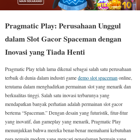
Pragmatic Play: Perusahaan Unggul
dalam Slot Gacor Spaceman dengan
Inovasi yang Tiada Henti
Pragmatic Play telah lama dikenal sebagai salah satu perusahaan
terbaik di dunia dalam industri game
demo slot spaceman
online,
terutama dalam menghadirkan permainan slot yang menarik dan
berkualitas tinggi. Salah satu inovasi terbarunya yang
mendapatkan banyak perhatian adalah permainan slot gacor
bertema “Spaceman.” Dengan desain yang futuristik, fitur-fitur
yang inovatif, dan gameplay yang menarik, Pragmatic Play
menunjukkan bahwa mereka benar-benar memahami kebutuhan
para pemain modern yang mencari pengalaman bermain yang