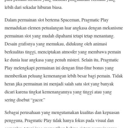
lebih dari sekadar hiburan biasa.
Dalam permainan slot bertema Spaceman, Pragmatic Play
memadukan elemen petualangan luar angkasa dengan mekanisme
permainan slot yang mudah dipahami tetapi tetap menantang.
Desain grafisnya yang memukau, didukung oleh animasi
berkualitas tinggi, menciptakan atmosfer yang membawa pemain
ke dunia luar angkasa yang penuh misteri. Selain itu, Pragmatic
Play melengkapi permainan ini dengan fitur-fitur bonus yang
memberikan peluang kemenangan lebih besar bagi pemain. Tidak
heran jika permainan ini menjadi salah satu slot yang banyak
dicari karena tingkat kemenangannya yang tinggi atau yang
sering disebut “gacor.”
Sebagai perusahaan yang mengutamakan kualitas dan kepuasan
pengguna, Pragmatic Play tidak hanya fokus pada visual dan