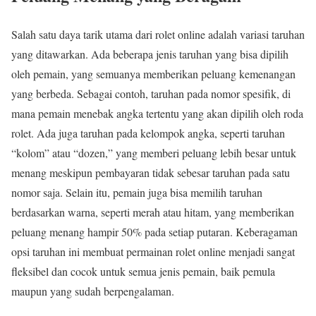
Salah satu daya tarik utama dari rolet online adalah variasi taruhan
yang ditawarkan. Ada beberapa jenis taruhan yang bisa dipilih
oleh pemain, yang semuanya memberikan peluang kemenangan
yang berbeda. Sebagai contoh, taruhan pada nomor spesifik, di
mana pemain menebak angka tertentu yang akan dipilih oleh roda
rolet. Ada juga taruhan pada kelompok angka, seperti taruhan
“kolom” atau “dozen,” yang memberi peluang lebih besar untuk
menang meskipun pembayaran tidak sebesar taruhan pada satu
nomor saja. Selain itu, pemain juga bisa memilih taruhan
berdasarkan warna, seperti merah atau hitam, yang memberikan
peluang menang hampir 50% pada setiap putaran. Keberagaman
opsi taruhan ini membuat permainan rolet online menjadi sangat
fleksibel dan cocok untuk semua jenis pemain, baik pemula
maupun yang sudah berpengalaman.