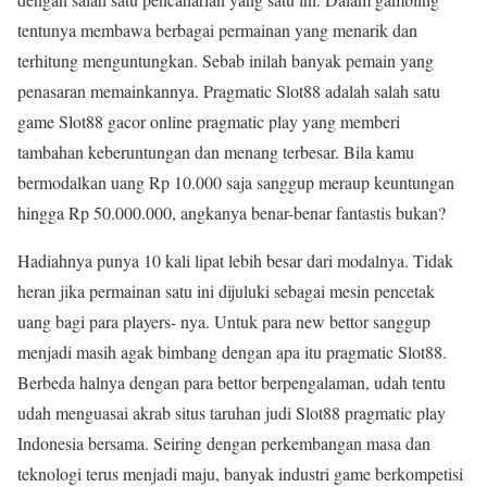
tentunya membawa berbagai permainan yang menarik dan
terhitung menguntungkan. Sebab inilah banyak pemain yang
penasaran memainkannya. Pragmatic Slot88 adalah salah satu
game Slot88 gacor online pragmatic play yang memberi
tambahan keberuntungan dan menang terbesar. Bila kamu
bermodalkan uang Rp 10.000 saja sanggup meraup keuntungan
hingga Rp 50.000.000, angkanya benar-benar fantastis bukan?
Hadiahnya punya 10 kali lipat lebih besar dari modalnya. Tidak
heran jika permainan satu ini dijuluki sebagai mesin pencetak
uang bagi para players- nya. Untuk para new bettor sanggup
menjadi masih agak bimbang dengan apa itu pragmatic Slot88.
Berbeda halnya dengan para bettor berpengalaman, udah tentu
udah menguasai akrab situs taruhan judi Slot88 pragmatic play
Indonesia bersama. Seiring dengan perkembangan masa dan
teknologi terus menjadi maju, banyak industri game berkompetisi