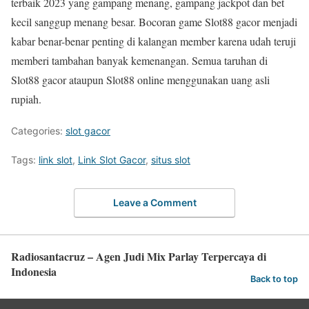
terbaik 2023 yang gampang menang, gampang jackpot dan bet
kecil sanggup menang besar. Bocoran game Slot88 gacor menjadi
kabar benar-benar penting di kalangan member karena udah teruji
memberi tambahan banyak kemenangan. Semua taruhan di
Slot88 gacor ataupun Slot88 online menggunakan uang asli
rupiah.
Categories:
slot gacor
Tags:
link slot
,
Link Slot Gacor
,
situs slot
Leave a Comment
Radiosantacruz – Agen Judi Mix Parlay Terpercaya di
Indonesia
Back to top