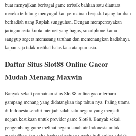
buat menyajikan berbagai game terbaik bahkan satu diantara
mereka terhitung menyuguhkan permainan berjudul ajang taruhan
berhadiah uang Rupiah sungguhan. Dengan mempercayakan
jaringan serta kuota internet yang bagus, smartphone kamu
sanggup segera memasang taruhan dan memenangkan hadiahnya
kapan saja tidak melihat batas kala ataupun usia.
Daftar Situs Slot88 Online Gacor
Mudah Menang Maxwin
Banyak sekali permainan situs Slot88 online gacor terbaru
gampang menang yang didatangkan tiap tahun nya. Paling utama
di Indonesia sendiri menjadi salah satu negara yang menjadi
negara kesukaan untuk provider game Slot88. Banyak sekali
pengembang game melihat negara tanah air Indonesia untuk
menjadikan dan coba berbagai peluang usaha judi online adalah