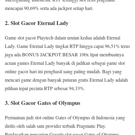
mencapai 90,69% serta ada jackpot setiap hari.
2. Slot Gacor Eternal Lady
Game slot gacor Playtech dalam urutan kedua adalah Eternal
Lady. Game Eternal Lady tingkat RTP hingga capai 96,51% terus
juga ada BONUS JACKPOT BESAR 100x lipat membuatnya
acuan games Eternal Lady banyak di jadikan sebagai game slot
online gacor hari ini penghasil uang paling mudah. Bagi yang
mencari game dengan banyak putaran gratis Eternal Lady adalah
pilihan tepat pecinta RTP sebesar 94,33%.
3. Slot Gacor Gates of Olympus
Permainan judi slot online Gates of Olympus di Indonesia yang
dirilis oleh salah satu provider terbaik Pragmatic Play.
Berdasarkan pencarian Google slot gacor Gates of Olympus